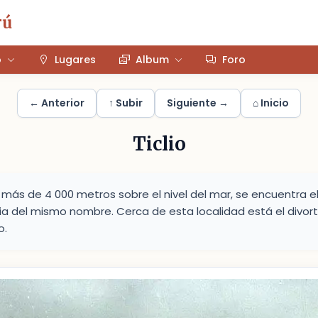
rú
o
Lugares
Album
Foro
← Anterior
↑ Subir
Siguiente →
⌂ Inicio
Ticlio
 más de 4 000 metros sobre el nivel del mar, se encuentra el
aria del mismo nombre. Cerca de esta localidad está el divo
o.