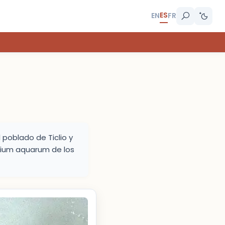
ES
EN
FR
 poblado de Ticlio y
rtium aquarum de los