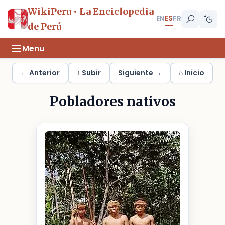
WikiPeru • La Enciclopedia
ES
EN
FR
de Perú
Menu
← Anterior
↑ Subir
Siguiente →
⌂ Inicio
Pobladores nativos