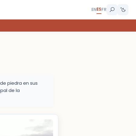
ES
EN
FR
de piedra en sus
pal de la