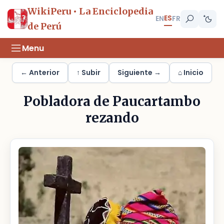
WikiPeru • La Enciclopedia
ES
EN
FR
de Perú
Menu
← Anterior
↑ Subir
Siguiente →
⌂ Inicio
Pobladora de Paucartambo
rezando