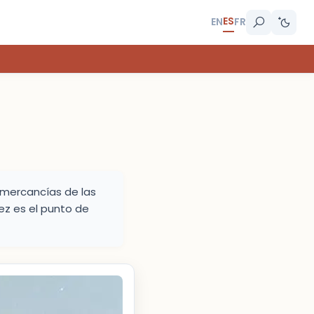
ES
EN
FR
e mercancías de las
ez es el punto de