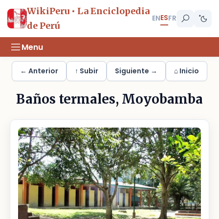
WikiPeru • La Enciclopedia
ES
EN
FR
de Perú
Menu
← Anterior
↑ Subir
Siguiente →
⌂ Inicio
Baños termales, Moyobamba