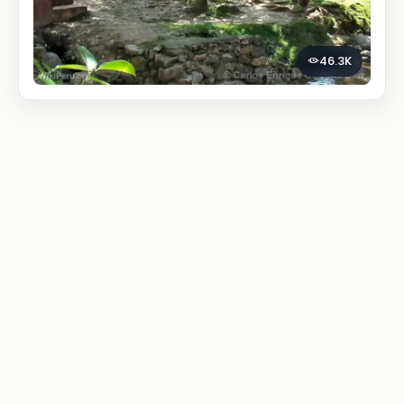
46.3K