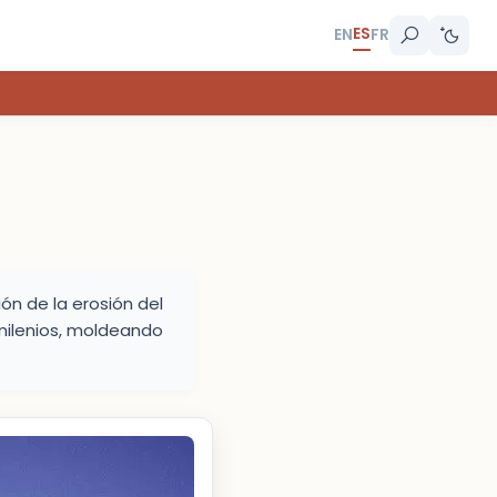
ES
EN
FR
n de la erosión del
 milenios, moldeando