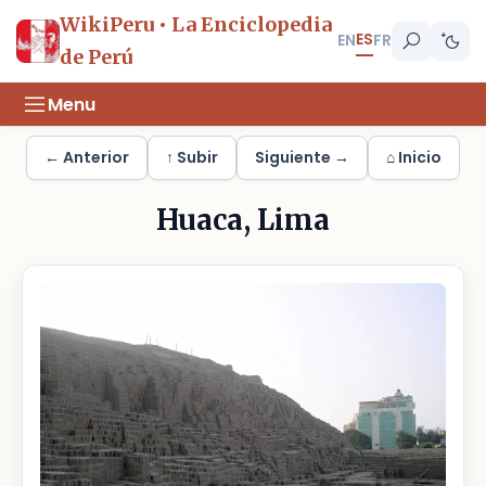
WikiPeru • La Enciclopedia
ES
EN
FR
de Perú
Menu
← Anterior
↑ Subir
Siguiente →
⌂ Inicio
Huaca, Lima