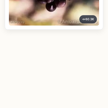
60.3K