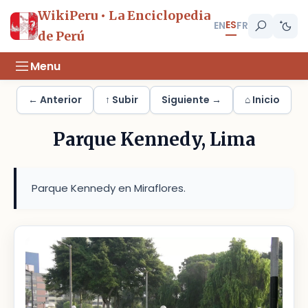
WikiPeru • La Enciclopedia
ES
EN
FR
de Perú
Menu
← Anterior
↑ Subir
Siguiente →
⌂ Inicio
Parque Kennedy, Lima
Parque Kennedy en Miraflores.