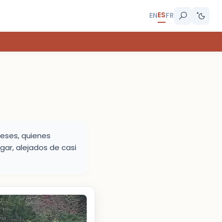
ES
EN
FR
leses, quienes
gar, alejados de casi