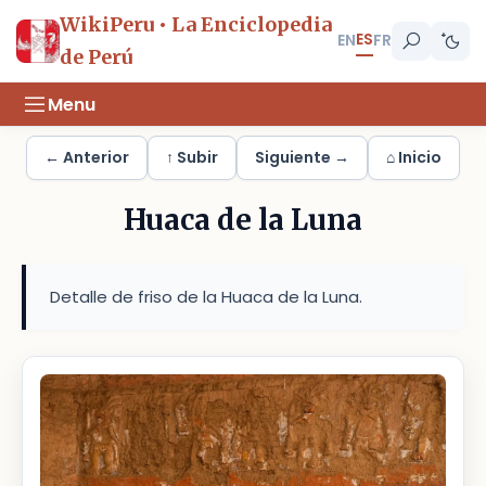
WikiPeru • La Enciclopedia
ES
EN
FR
de Perú
Menu
← Anterior
↑ Subir
Siguiente →
⌂ Inicio
Huaca de la Luna
Detalle de friso de la Huaca de la Luna.