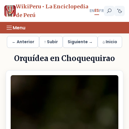
WikiPeru • La Enciclopedia
ES
EN
FR
de Perú
Menu
← Anterior
↑ Subir
Siguiente →
⌂ Inicio
Orquídea en Choquequirao