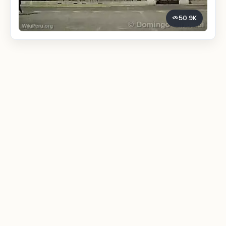
50.9K