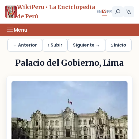
WikiPeru • La Enciclopedia
ES
EN
FR
de Perú
Menu
← Anterior
↑ Subir
Siguiente →
⌂ Inicio
Palacio del Gobierno, Lima