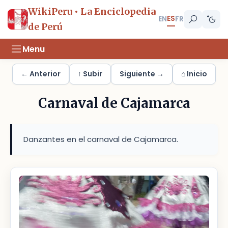
WikiPeru • La Enciclopedia
ES
EN
FR
de Perú
Menu
← Anterior
↑ Subir
Siguiente →
⌂ Inicio
Carnaval de Cajamarca
Danzantes en el carnaval de Cajamarca.