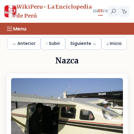
WikiPeru • La Enciclopedia
ES
EN
FR
de Perú
Menu
← Anterior
↑ Subir
Siguiente →
⌂ Inicio
Nazca