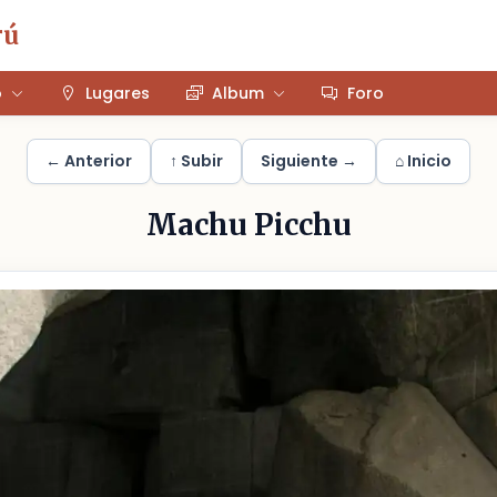
rú
o
Lugares
Album
Foro
← Anterior
↑ Subir
Siguiente →
⌂ Inicio
Machu Picchu