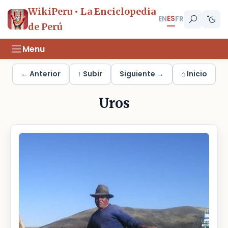
WikiPeru • La Enciclopedia
ES
EN
FR
de Perú
Menu
← Anterior
↑ Subir
Siguiente →
⌂ Inicio
Uros