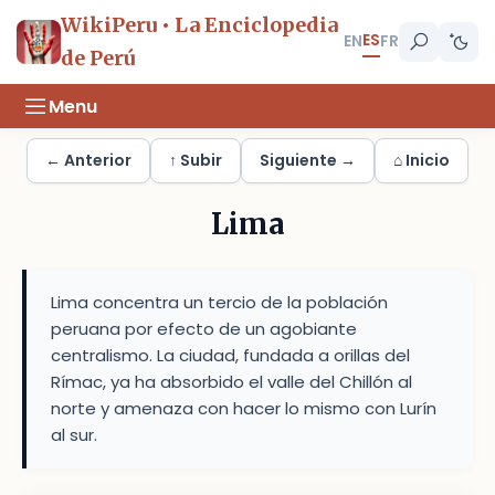
WikiPeru • La Enciclopedia
ES
EN
FR
de Perú
Menu
← Anterior
↑ Subir
Siguiente →
⌂ Inicio
Lima
Lima concentra un tercio de la población
peruana por efecto de un agobiante
centralismo. La ciudad, fundada a orillas del
Rímac, ya ha absorbido el valle del Chillón al
norte y amenaza con hacer lo mismo con Lurín
al sur.