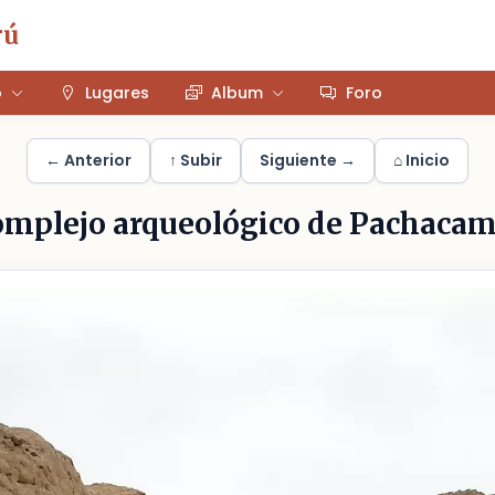
rú
o
Lugares
Album
Foro
← Anterior
↑ Subir
Siguiente →
⌂ Inicio
mplejo arqueológico de Pachaca