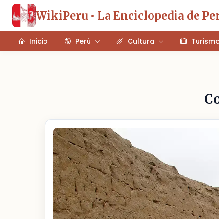
WikiPeru • La Enciclopedia de Pe
Inicio
Perú
Cultura
Turism
Co