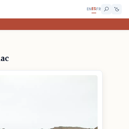
ES
EN
FR
mac