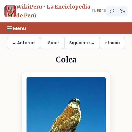
WikiPeru • La Enciclopedia
ES
EN
FR
de Perú
Menu
← Anterior
↑ Subir
Siguiente →
⌂ Inicio
Colca