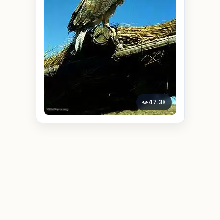
47.3K