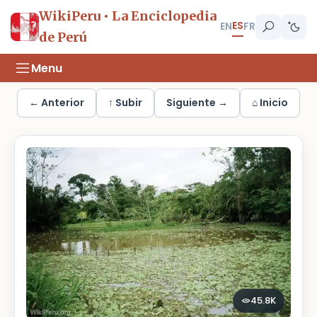
WikiPeru • La Enciclopedia
ES
EN
FR
de Perú
Menu
← Anterior
↑ Subir
Siguiente →
⌂ Inicio
45.8K