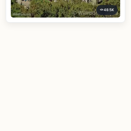
48.5K