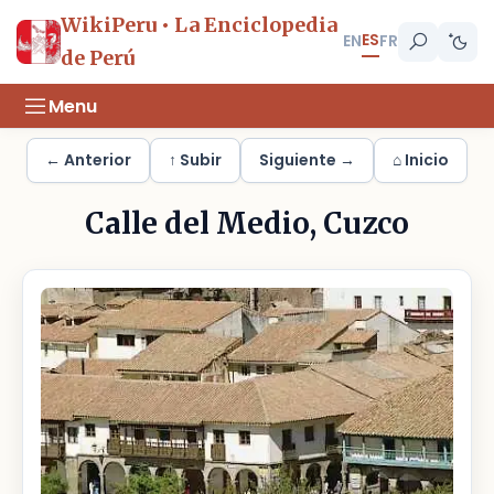
WikiPeru • La Enciclopedia
ES
EN
FR
de Perú
Menu
← Anterior
↑ Subir
Siguiente →
⌂ Inicio
Calle del Medio, Cuzco