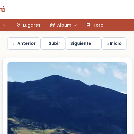
rú
o
Lugares
Album
Foro
← Anterior
↑ Subir
Siguiente →
⌂ Inicio