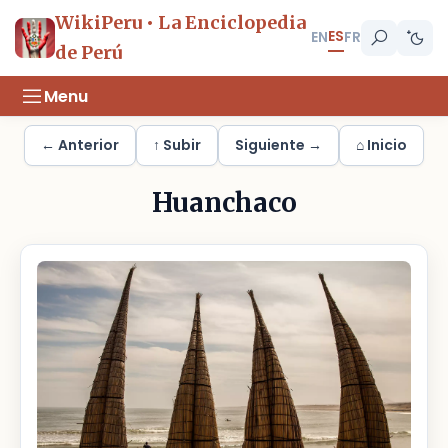
WikiPeru • La Enciclopedia
ES
EN
FR
de Perú
Menu
← Anterior
↑ Subir
Siguiente →
⌂ Inicio
Huanchaco