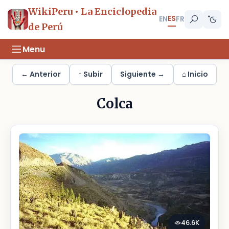
WikiPeru • La Enciclopedia
ES
EN
FR
de Perú
Menu
← Anterior
↑ Subir
Siguiente →
⌂ Inicio
Colca
46.6K