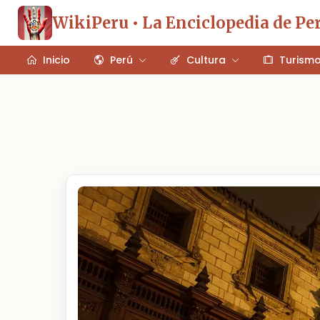
WikiPeru • La Enciclopedia de Pe
Inicio
Perú
Cultura
Turism