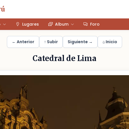
rú
o
Lugares
Album
Foro
← Anterior
↑ Subir
Siguiente →
⌂ Inicio
Catedral de Lima