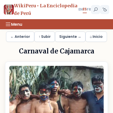
WikiPeru • La Enciclopedia
ES
EN
FR
de Perú
Menu
← Anterior
↑ Subir
Siguiente →
⌂ Inicio
Carnaval de Cajamarca