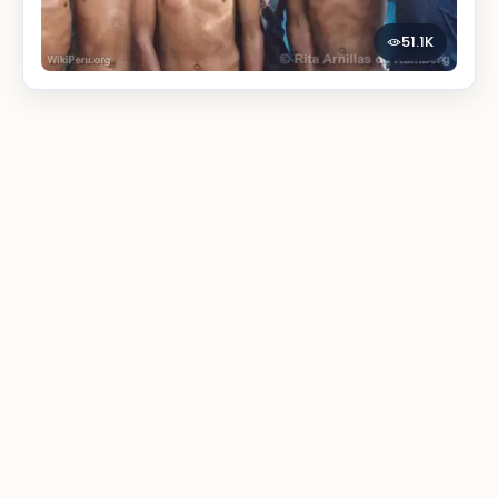
51.1K