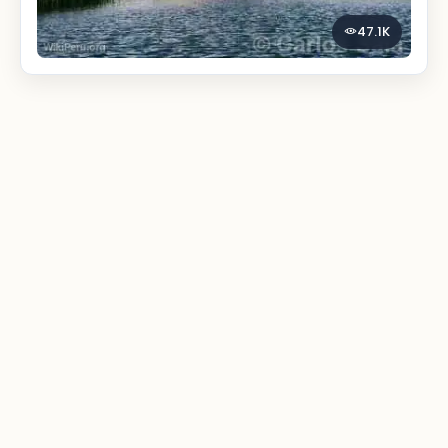
47.1K