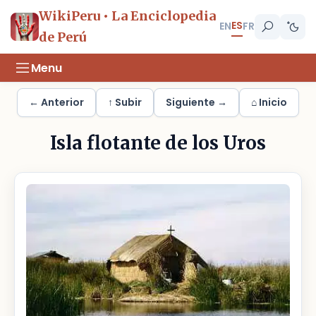
WikiPeru • La Enciclopedia
ES
EN
FR
de Perú
Menu
← Anterior
↑ Subir
Siguiente →
⌂ Inicio
Isla flotante de los Uros