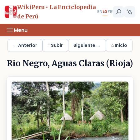
WikiPeru • La Enciclopedia
ES
EN
FR
de Perú
Menu
← Anterior
↑ Subir
Siguiente →
⌂ Inicio
Rio Negro, Aguas Claras (Rioja)