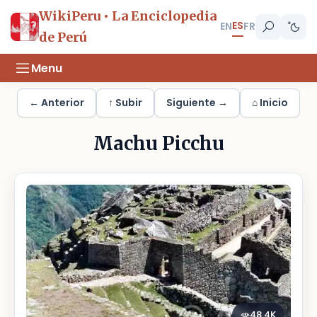
WikiPeru • La Enciclopedia
ES
EN
FR
de Perú
Menu
← Anterior
↑ Subir
Siguiente →
⌂ Inicio
Machu Picchu
48.4K