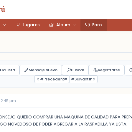
rú
o
Lugares
Album
Foro
 la lista
Mensaje nuevo
Buscar
Registrarse
#Précédent#
#Suivant#
 12:45 pm
ONSEJO QUIERO COMPRAR UNA MAQUINA DE CALIDAD PARA PREP
LGO NOVEDOSO DE PODER AGREGAR A LA RASPADILLA YA LISTA.