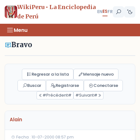
WikiPeru • La Enciclopedia
ES
EN
FR
de Perú
Menu
Bravo
Regresar a la lista
Mensaje nuevo
Buscar
Registrarse
Conectarse
#Précédent#
#Suivant#
Alain
Fecha : 10-07-2000 08:57 pm