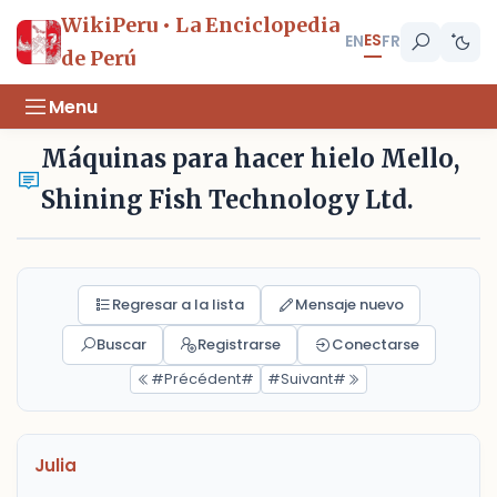
WikiPeru • La Enciclopedia
ES
EN
FR
de Perú
Menu
Máquinas para hacer hielo Mello,
Shining Fish Technology Ltd.
Regresar a la lista
Mensaje nuevo
Buscar
Registrarse
Conectarse
#Précédent#
#Suivant#
Julia