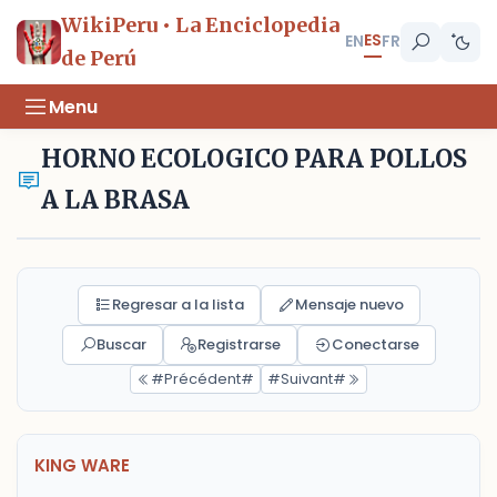
WikiPeru • La Enciclopedia
ES
EN
FR
de Perú
Menu
HORNO ECOLOGICO PARA POLLOS
A LA BRASA
Regresar a la lista
Mensaje nuevo
Buscar
Registrarse
Conectarse
#Précédent#
#Suivant#
KING WARE