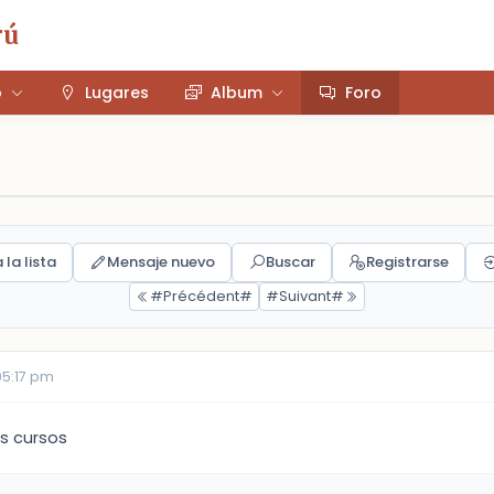
rú
o
Lugares
Album
Foro
 la lista
Mensaje nuevo
Buscar
Registrarse
#Précédent#
#Suivant#
05:17 pm
s cursos