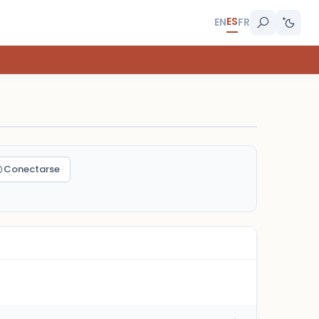
ES
EN
FR
Conectarse