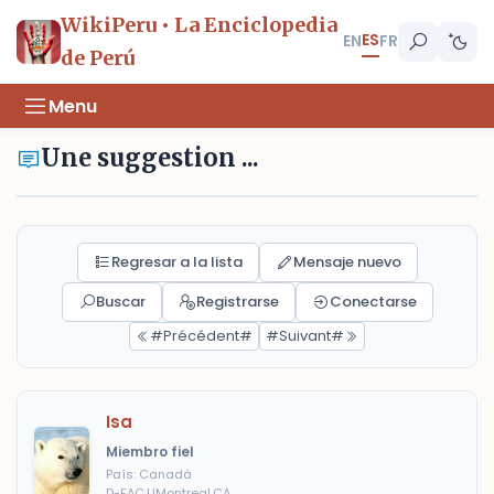
WikiPeru • La Enciclopedia
ES
EN
FR
de Perú
Menu
Une suggestion ...
Regresar a la lista
Mensaje nuevo
Buscar
Registrarse
Conectarse
#Précédent#
#Suivant#
Isa
Miembro fiel
País: Canadá
D-FAC.UMontreal.CA