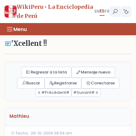
WikiPeru • La Enciclopedia
ES
EN
FR
de Perú
Menu
'Xcellent !!
Regresar a la lista
Mensaje nuevo
Buscar
Registrarse
Conectarse
#Précédent#
#Suivant#
Mathieu
Fecha : 29-10-2004 06:54 am