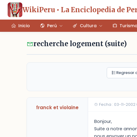
WikiPeru • La Enciclopedia de Pe
Inicio
Perú
Cultura
Turism
recherche logement (suite)
Regresar a
Fecha : 03-11-2002
franck et violaine
Bonjour,
Suite a notre annon
nous envoyer un no