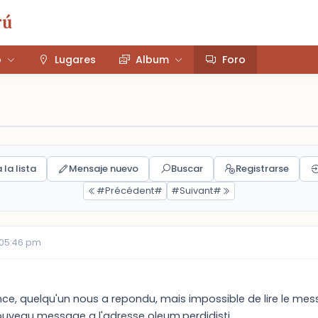
rú
o
Lugares
Album
Foro
 la lista
Mensaje nuevo
Buscar
Registrarse
#Précédent#
#Suivant#
 05:46 pm
ce, quelqu'un nous a repondu, mais impossible de lire le messag
uveau message a l'adresse oleum.perdidisti.