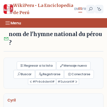
WikiPeru • La Enciclopedia
ES
EN
FR
de Perú
Menu
nom de l'hymne national du pérou
?
Regresar a la lista
Mensaje nuevo
Buscar
Registrarse
Conectarse
#Précédent#
#Suivant#
Cyril