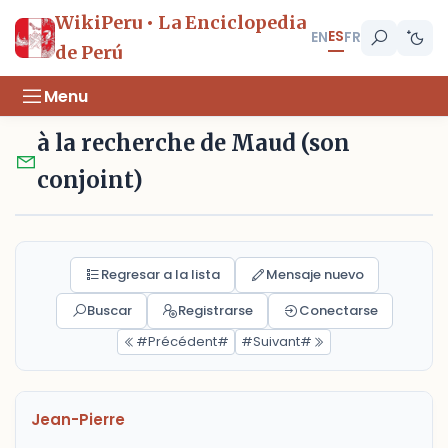
WikiPeru • La Enciclopedia
ES
EN
FR
de Perú
Menu
à la recherche de Maud (son
conjoint)
Regresar a la lista
Mensaje nuevo
Buscar
Registrarse
Conectarse
#Précédent#
#Suivant#
Jean-Pierre