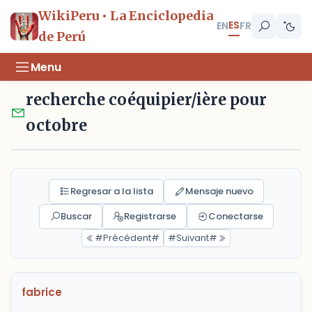
WikiPeru • La Enciclopedia
ES
EN
FR
de Perú
Menu
recherche coéquipier/ière pour
octobre
Regresar a la lista
Mensaje nuevo
Buscar
Registrarse
Conectarse
#Précédent#
#Suivant#
fabrice