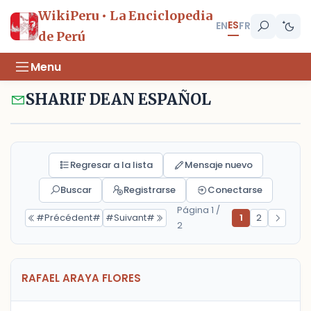
WikiPeru • La Enciclopedia
ES
EN
FR
de Perú
Menu
SHARIF DEAN ESPAÑOL
Regresar a la lista
Mensaje nuevo
Buscar
Registrarse
Conectarse
Página 1 /
#Précédent#
#Suivant#
1
2
2
RAFAEL ARAYA FLORES