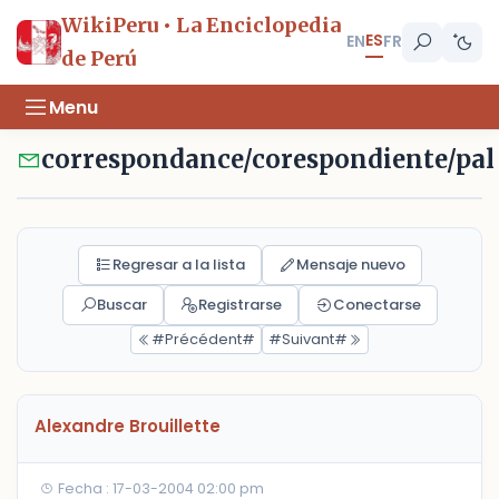
WikiPeru • La Enciclopedia
ES
EN
FR
de Perú
Menu
correspondance/corespondiente/pal
Regresar a la lista
Mensaje nuevo
Buscar
Registrarse
Conectarse
#Précédent#
#Suivant#
Alexandre Brouillette
Fecha : 17-03-2004 02:00 pm