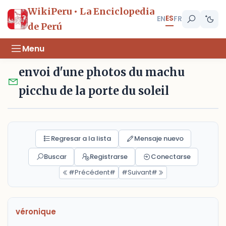
WikiPeru • La Enciclopedia
ES
EN
FR
de Perú
Menu
envoi d'une photos du machu
picchu de la porte du soleil
Regresar a la lista
Mensaje nuevo
Buscar
Registrarse
Conectarse
#Précédent#
#Suivant#
véronique