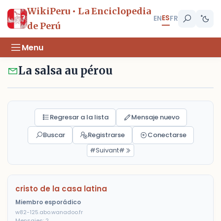
WikiPeru • La Enciclopedia
ES
EN
FR
de Perú
Menu
La salsa au pérou
Regresar a la lista
Mensaje nuevo
Buscar
Registrarse
Conectarse
#Suivant#
cristo de la casa latina
Miembro esporádico
w82-125.abo.wanadoo.fr
Mensajes: 2