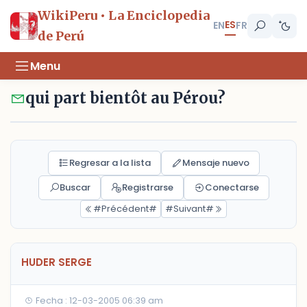
WikiPeru • La Enciclopedia
ES
EN
FR
de Perú
Menu
qui part bientôt au Pérou?
Regresar a la lista
Mensaje nuevo
Buscar
Registrarse
Conectarse
#Précédent#
#Suivant#
HUDER SERGE
Fecha : 12-03-2005 06:39 am