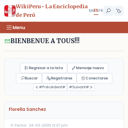
WikiPeru • La Enciclopedia
ES
EN
FR
de Perú
Menu
BIENBENUE A TOUS!!!
Regresar a la lista
Mensaje nuevo
Buscar
Registrarse
Conectarse
#Précédent#
#Suivant#
Fiorella Sanchez
Fecha : 24-03-2005 12:07 pm