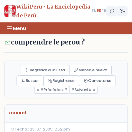
WikiPeru • La Enciclopedia
ES
EN
FR
de Perú
Menu
comprendre le perou ?
Regresar a la lista
Mensaje nuevo
Buscar
Registrarse
Conectarse
#Précédent#
#Suivant#
maurel
Fecha : 23-07-2005 12:52 pm