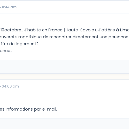
 11:44 am
 10octobre.. J'habite en France (Haute-Savoie). J'attéris à Li
rouverai simpathique de rencontrer directement une personne 
offre de logement?
ance..
5 04:00 am
les informations par e-mail.