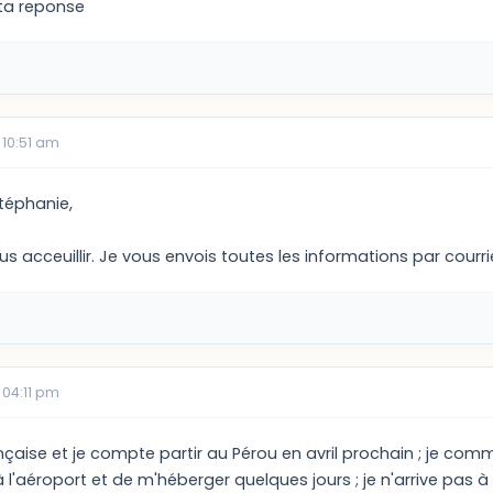
ta reponse
 10:51 am
téphanie,
us acceuillir. Je vous envois toutes les informations par courri
 04:11 pm
rançaise et je compte partir au Pérou en avril prochain ; je c
 l'aéroport et de m'héberger quelques jours ; je n'arrive pas à