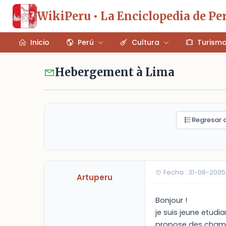
WikiPeru • La Enciclopedia de Pe
Inicio
Perú
Cultura
Turism
Hebergement à Lima
Regresar a
Fecha : 31-08-2005
Artuperu
Bonjour !
je suis jeune etudi
propose des chambr