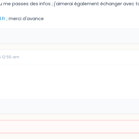
u me passes des infos ; j'aimerai également échanger avec toi
.fr
; merci d'avance
 12:55 am