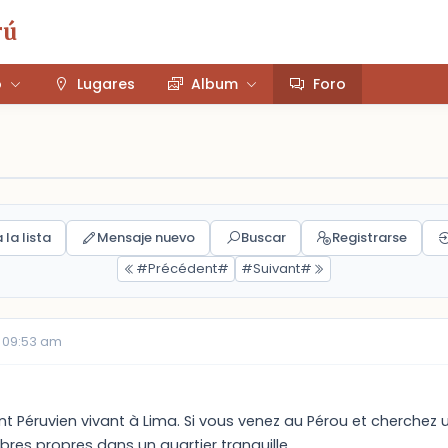
rú
o
Lugares
Album
Foro
 la lista
Mensaje nuevo
Buscar
Registrarse
#Précédent#
#Suivant#
 09:53 am
ant Péruvien vivant à Lima. Si vous venez au Pérou et cherchez 
es propres dans un quartier tranquille.